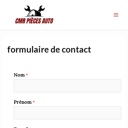
Aller
MAI
au
ME
contenu
formulaire de contact
Nom
*
Prénom
*