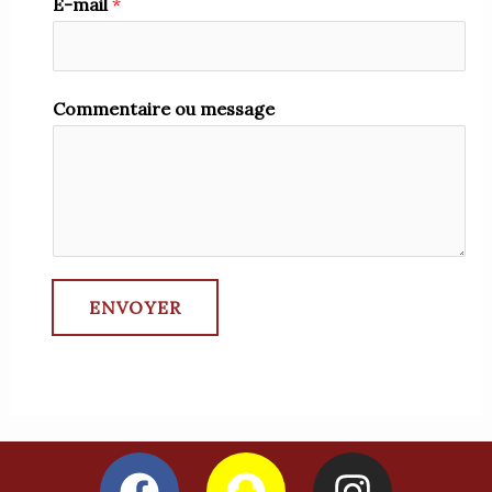
E-mail
*
Commentaire ou message
ENVOYER
F
S
I